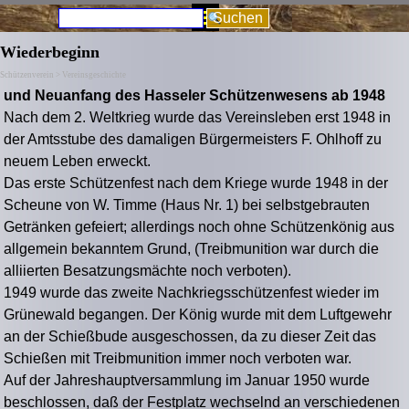
Direkt zum Seiteninhalt
Menü überspringen
Suchen
Wiederbeginn
Schützenverein > Vereinsgeschichte
und Neuanfang des
Hasseler Schützenwesens ab 1948
Nach dem 2. Weltkrieg wurde das Vereinsleben erst 1948 in
der Amtsstube des damaligen Bürgermeisters F. Ohlhoff zu
neuem Leben erweckt.
Das erste Schützenfest nach dem Kriege wurde 1948 in der
Scheune von W. Timme (Haus Nr. 1) bei selbstgebrauten
Getränken gefeiert; allerdings noch ohne Schützenkönig aus
allgemein bekanntem Grund, (Treibmunition war durch die
alliierten Besatzungsmächte noch verboten).
1949 wurde das zweite Nachkriegsschützenfest wieder im
Grünewald begangen. Der König wurde mit dem Luftgewehr
an der Schießbude ausgeschossen, da zu dieser Zeit das
Schießen mit Treibmunition immer noch verboten war.
Auf der Jahreshauptversammlung im Januar 1950 wurde
beschlossen, daß der Festplatz wechselnd an verschiedenen