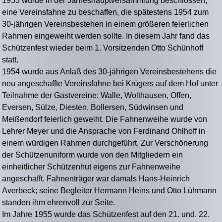
1953 wurde in der Jahreshauptversammlung beschlossen,
eine Vereinsfahne zu beschaffen, die spätestens 1954 zum
30-jährigen Vereinsbestehen in einem größeren feierlichen
Rahmen eingeweiht werden sollte. In diesem Jahr fand das
Schützenfest wieder beim 1. Vorsitzenden Otto Schünhoff
statt.
1954 wurde aus Anlaß des 30-jährigen Vereinsbestehens die
neu angeschaffte Vereinsfahne bei Krügers auf dem Hof unter
Teilnahme der Gastvereine: Walle, Wolthausen, Offen,
Eversen, Sülze, Diesten, Bollersen, Südwinsen und
Meißendorf feierlich geweiht. Die Fahnenweihe wurde von
Lehrer Meyer und die Ansprache von Ferdinand Ohlhoff in
einem würdigen Rahmen durchgeführt. Zur Verschönerung
der Schützenuniform wurde von den Mitgliedern ein
einheitlicher Schützenhut eigens zur Fahnenweihe
angeschafft. Fahnenträger war damals Hans-Heinrich
Averbeck; seine Begleiter Hermann Heins und Otto Lühmann
standen ihm ehrenvoll zur Seite.
Im Jahre 1955 wurde das Schützenfest auf den 21. und. 22.