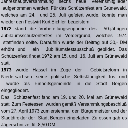
Jahreshauptversammlung sechs neue Vereinsmitglieder
aufgenommen werden. Für das Schützenfest am Grünewald,
welches am 24. und 25. Juli gefeiert wurde, konnte man
wieder den Festwirt Kurt Eichler begeistern.
1972
stand die Vorbereitungseuphorie des 50-jährigen
Jubiläumsschützenfestes im Vordergrund, welches 1974
stattfinden sollte. Daraufhin wurde der Beitrag auf 30,- DM
erhöht und ein Jubiläumsfestausschuß gebildet. Das
Schützenfest findet 1972 am 15. und 16. Juli am Grünewald
statt.
1973
wurde Hassel im Zuge der Gebietsreform in
Niedersachsen seine politische Selbständigkeit los und
wurde als Einheitsgemeinde in die Stadt Bergen
eingegliedert.
Das Schützenfest fand am 19. und 20. Mai am Grünewald
statt. Zum Festessen wurden gemäß Versammlungsbeschluß
vom 27. April 1973 zum erstenmal der Bürgermeister und der
Stadtdirektor der Stadt Bergen eingeladen. Zu essen gab es
Jägerschnitzel für 8,50 DM