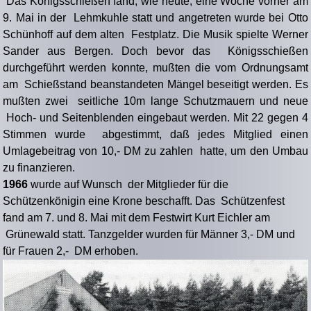
Das Königsschießen fand, wie heute, eine Woche vorher am
9. Mai in der Lehmkuhle statt und angetreten wurde bei Otto
Schünhoff auf dem alten Festplatz. Die Musik spielte Werner
Sander aus Bergen. Doch bevor das Königsschießen
durchgeführt werden konnte, mußten die vom Ordnungsamt
am Schießstand beanstandeten Mängel beseitigt werden. Es
mußten zwei seitliche 10m lange Schutzmauern und neue
Hoch- und Seitenblenden eingebaut werden. Mit 22 gegen 4
Stimmen wurde abgestimmt, daß jedes Mitglied einen
Umlagebeitrag von 10,- DM zu zahlen hatte, um den Umbau
zu finanzieren.
1966
wurde auf Wunsch der Mitglieder für die
Schützenkönigin eine Krone beschafft. Das Schützenfest
fand am 7. und 8. Mai mit dem Festwirt Kurt Eichler am
Grünewald statt. Tanzgelder wurden für Männer 3,- DM und
für Frauen 2,- DM erhoben.