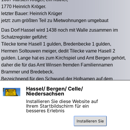
1770 Heinrich Kröger.
letzter Bauer: Heinrich Krüger
jetzt: zum größten Teil zu Mietwohnungen umgebaut
Das Dorf Hassel wird 1438 noch mit Walle zusammen im
Schatzregister geführt:
Tilecke tome Hasell 1 gulden, Bredenbecke 1 gulden,
Hermen Soltouwen meiger, dedit Tilecke vame Hasell 2
gulden. Lange hat es zum Kirchspiel und Amt Bergen gehört,
daher die für das Amt Winsen fremden Familiennamen
Brammer und Bredebeck.
Bezeichnend für den Schwund der Hofnamen auf dem
Timmen und Gaden Hof ist, daß hier mit Schünhoff und
Hassel/ Bergen/ Celle/
X
Averbeck für das Dorf einmalige Namen eingezogen sind.
Niedersachsen
Installieren Sie diese Website auf
Ihrem Startbildschirm für ein
besseres Erlebnis
Installieren Sie