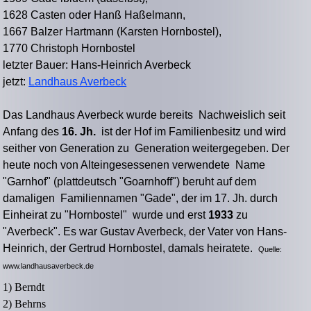
1628 Casten oder Hanß Haßelmann,
1667 Balzer Hartmann (Karsten Hornbostel),
1770 Christoph Hornbostel
letzter Bauer: Hans-Heinrich Averbeck
jetzt:
Landhaus Averbeck
Das Landhaus Averbeck wurde bereits Nachweislich seit
Anfang des
16. Jh.
ist der Hof im Familienbesitz und wird
seither von Generation zu Generation weitergegeben. Der
heute noch von Alteingesessenen verwendete Name
"Garnhof" (plattdeutsch "Goarnhoff") beruht auf dem
damaligen Familiennamen "Gade", der im 17. Jh. durch
Einheirat zu "Hornbostel" wurde und erst
1933
zu
"Averbeck". Es war Gustav Averbeck, der Vater von Hans-
Heinrich, der Gertrud Hornbostel, damals heiratete.
Quelle:
www.landhausaverbeck.de
1) Berndt
2) Behrns