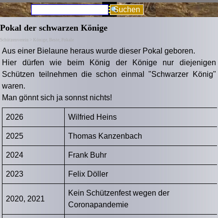
Direkt zum Seiteninhalt
Menü überspringen
Suchen
Pokal der schwarzen Könige
Schützenverein > Könige, Beste, Pokale
Aus einer Bielaune heraus wurde dieser Pokal geboren.
Hier dürfen wie beim König der Könige nur diejenigen
Schützen teilnehmen die schon einmal "Schwarzer König"
waren.
Man gönnt sich ja sonnst nichts!
2026
Wilfried Heins
2025
Thomas Kanzenbach
2024
Frank Buhr
2023
Felix Döller
Kein Schützenfest wegen der
2020, 2021
Coronapandemie