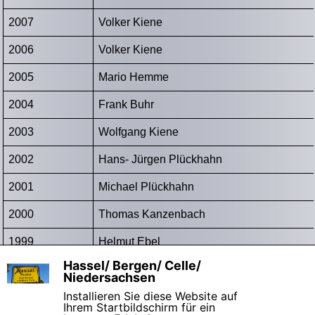
2007
Volker Kiene
2006
Volker Kiene
2005
Mario Hemme
2004
Frank Buhr
2003
Wolfgang Kiene
2002
Hans- Jürgen Plückhahn
2001
Michael Plückhahn
2000
Thomas Kanzenbach
1999
Helmut Ebel
Hassel/ Bergen/ Celle/
X
1998
Michael Plückhahn
Niedersachsen
Installieren Sie diese Website auf
Ihrem Startbildschirm für ein