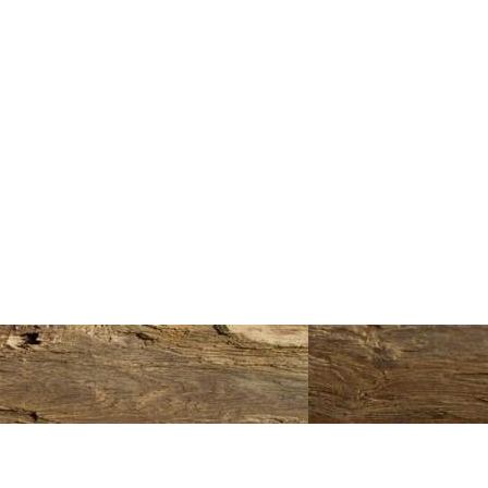
<
>
1
/
5
Zurück zum Seiteninhalt