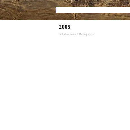
Direkt zum Seiteninhalt
Menü übers
2005
Schützenverein > Bildergalerie