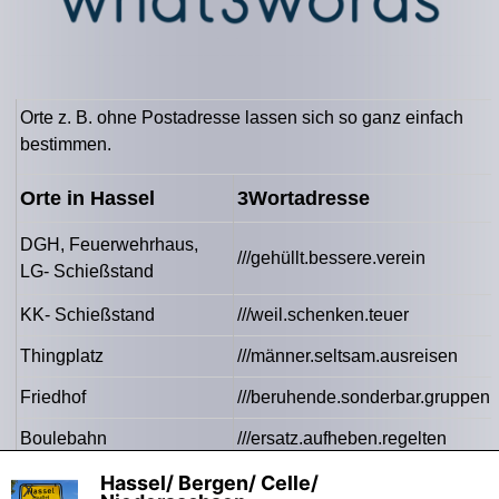
Orte z. B. ohne Postadresse lassen sich so ganz einfach
bestimmen.
Orte in Hassel
3Wortadresse
DGH, Feuerwehrhaus,
///gehüllt.bessere.verein
LG- Schießstand
KK- Schießstand
///weil.schenken.teuer
Thingplatz
///männer.seltsam.ausreisen
Friedhof
///beruhende.sonderbar.gruppen
Boulebahn
///ersatz.aufheben.regelten
Denkmahl
///pfannen.milde.friede
Hassel/ Bergen/ Celle/
X