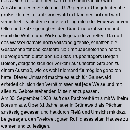
das Geld nicht auftreiben kann und somit Pächter wird.
Am Abend des 5. September 1929 gegen 7 Uhr geht der alte
große Pferdestall auf Grünewald in Flammen auf und wird
vernichtet. Dank dem schnellen Eingreifen der Feuerwehr von
Offen und Sülze gelingt es, den Brand zu lokalisieren und
somit die Wohn- und Wirtschaftsgebäude zu retten. Da dort
das Wasser damals noch vollständig fehlte, schafften die
Gespannhalter das kostbare Naß mit Jauchetonnen heran.
Hervorgerufen durch den Bau des Truppenlagers Bergen-
Belsen, steigerte sich der Verkehr auf unseren Straßen zu
einem Ausmaß, wie es wohl niemand für möglich gehalten
hatte. Dieser Umstand machte es auch für Grünewald
erforderlich, sich den Verhältnissen auf jede Weise und mit
allen zu Gebote stehenden Mitteln anzupassen.
Am 30. September 1938 läuft das Pachtverhältnis mit Wilhelm
Borsum aus. Über 31 Jahre ist er in Grünewald als Pächter
ansässig gewesen und hat durch Fleiß und Umsicht mit dazu
beigetragen, den "weltweit guten Ruf" dieses alten Hauses zu
wahren und zu festigen.