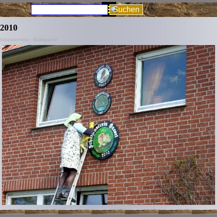
Direkt zum Seiteninhalt
Menü überspringen
Suchen
2010
Schützenverein > Bildergalerie