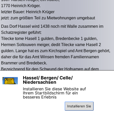
1770 Heinrich Kröger.
letzter Bauer: Heinrich Krüger
jetzt: zum größten Teil zu Mietwohnungen umgebaut
Das Dorf Hassel wird 1438 noch mit Walle zusammen im
Schatzregister geführt:
Tilecke tome Hasell 1 gulden, Bredenbecke 1 gulden,
Hermen Soltouwen meiger, dedit Tilecke vame Hasell 2
gulden. Lange hat es zum Kirchspiel und Amt Bergen gehört,
daher die für das Amt Winsen fremden Familiennamen
Brammer und Bredebeck.
Bezeichnend für den Schwund der Hofnamen auf dem
Timmen und Gaden Hof ist, daß hier mit Schünhoff und
Hassel/ Bergen/ Celle/
X
Averbeck für das Dorf einmalige Namen eingezogen sind.
Niedersachsen
Installieren Sie diese Website auf
Ihrem Startbildschirm für ein
besseres Erlebnis
Installieren Sie