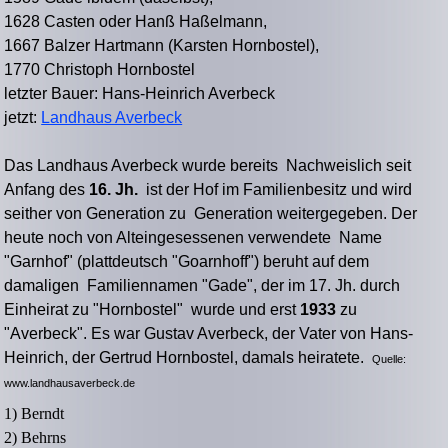
1628 Casten oder Hanß Haßelmann,
1667 Balzer Hartmann (Karsten Hornbostel),
1770 Christoph Hornbostel
letzter Bauer: Hans-Heinrich Averbeck
jetzt:
Landhaus Averbeck
Das Landhaus Averbeck wurde bereits Nachweislich seit
Anfang des
16. Jh.
ist der Hof im Familienbesitz und wird
seither von Generation zu Generation weitergegeben. Der
heute noch von Alteingesessenen verwendete Name
"Garnhof" (plattdeutsch "Goarnhoff") beruht auf dem
damaligen Familiennamen "Gade", der im 17. Jh. durch
Einheirat zu "Hornbostel" wurde und erst
1933
zu
"Averbeck". Es war Gustav Averbeck, der Vater von Hans-
Heinrich, der Gertrud Hornbostel, damals heiratete.
Quelle:
www.landhausaverbeck.de
1) Berndt
2) Behrns