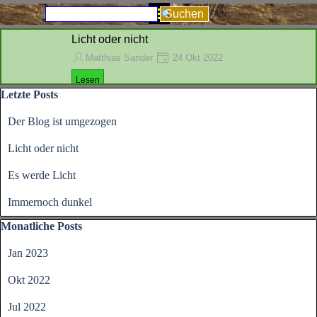
Direkt zum Seiteninhalt
Menü überspringen
Suchen
Licht oder nicht
Matthias Sander
24 Okt 2022
Das Laub von den Bäumen fällt so langsam ab, es dringt
Lesen
meht Licht durch die Baumkronen und beleuchtet die
Block überspringen Letzte Posts
Letzte Posts
darunterliegenden Blätter.
Schön könnte es auch bei der Glasfaserinstallation werden
Der Blog ist umgezogen
wenn auch hier endlich das Licht ankommen würde und ein
breit grinsender Mund die leuchtenden Augen der Kunden
Licht oder nicht
unterstreicht.
Aber nö, kein leuchten!
Es werde Licht
Immernoch dunkel
Block überspringen Monatliche Posts
Monatliche Posts
Jan 2023
Okt 2022
Jul 2022